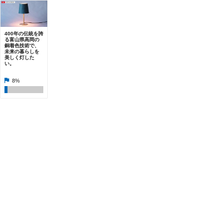
400年の伝統を誇
る富山県高岡の
銅着色技術で、
未来の暮らしを
美しく灯した
い。
8%