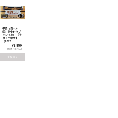
平日（日～木
曜）朝食付きプ
ラン/１泊 【子
供：小学生】
（2026...
¥8,850
（税込・送料込）
支援終了