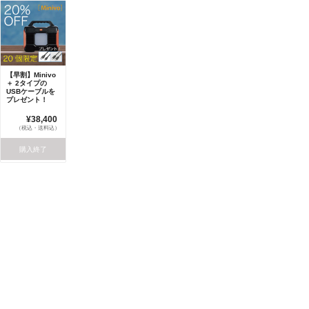
【早割】Minivo
＋ 2タイプの
USBケーブルを
プレゼント！
¥38,400
（税込・送料込）
購入終了