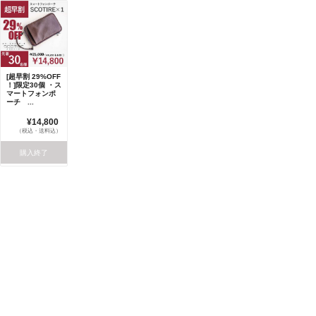
[超早割 29%OFF
！]限定30個 ・ス
マートフォンポ
ーチ ...
¥14,800
（税込・送料込）
購入終了