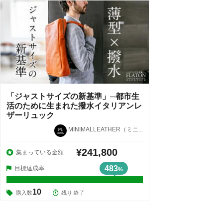
「ジャストサイズの新基準」─都市生
活のために生まれた撥水イタリアンレ
ザーリュック
MINIMALLEATHER（ミニ...
¥241,800
集まっている金額
483
目標達成率
%
10
購入数
残り 終了