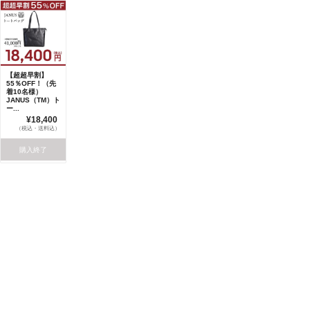
【超超早割】
55％OFF！（先
着10名様）
JANUS（TM）ト
ー...
¥18,400
（税込・送料込）
購入終了