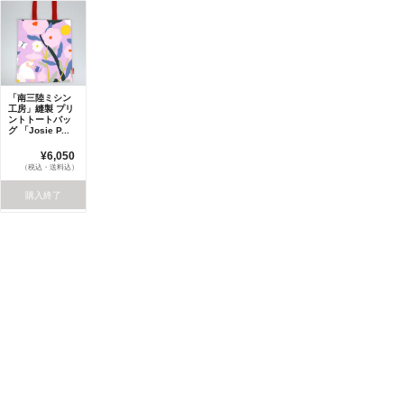
「南三陸ミシン
工房」縫製 プリ
ントトートバッ
グ 「Josie P...
¥6,050
（税込・送料込）
購入終了