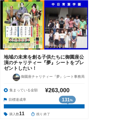
地域の未来を創る子供たちに御園座公
演のチャリティー『夢』シートをプレ
ゼントしたい！
御園座チャリティー『夢』シート事務局
¥263,000
集まっている金額
131
目標達成率
%
11
購入数
残り 終了