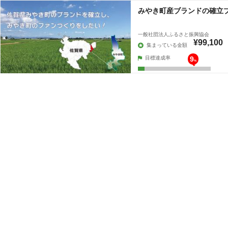
みやき町産ブランドの確立
一般社団法人ふるさと振興協会
¥99,100
集まっている金額
目標達成率
9
%