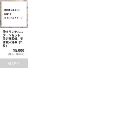
④オリジナルス
プーンセット、
美術展図録、美
術館入場券（2
枚）
¥5,000
（税込・送料込）
購入終了