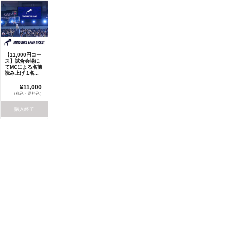
【11,000円コー
ス】試合会場に
てMCによる名前
読み上げ 1名...
¥11,000
（税込・送料込）
購入終了