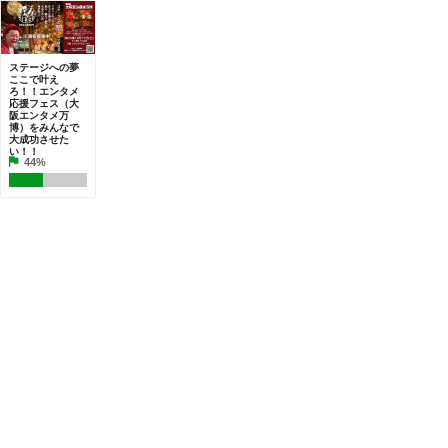
ステージへの夢
ここで叶え
ろ！！エンタメ
応援フェス（大
阪エンタメ万
博）をみんなで
大成功させた
い！！
44%