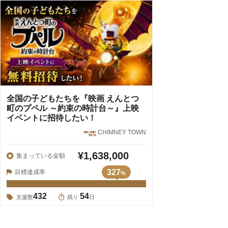
全国の子どもたちを『映画 えんとつ
町のプペル ～約束の時計台～』上映
イベントに招待したい！
CHIMNEY TOWN
¥1,638,000
集まっている金額
327
目標達成率
%
432
54
支援数
残り
日