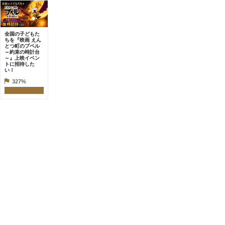
全国の子どもた
ちを『映画 えん
とつ町のプペル
～約束の時計台
～』上映イベン
トに招待した
い！
327%