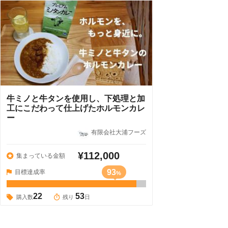
牛ミノと牛タンを使用し、下処理と加
工にこだわって仕上げたホルモンカレ
ー
有限会社大浦フーズ
¥112,000
集まっている金額
93
目標達成率
%
22
53
購入数
残り
日