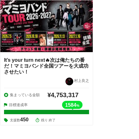
It’s your turn next🔥次は俺たちの番
だ！マミヨバンド全国ツアーを大成功
させたい！
村上良之
¥4,753,317
集まっている金額
1584
目標達成率
%
450
支援数
残り 終了