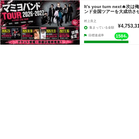
It’s your turn nex
ンド全国ツアーを大成功さ
村上良之
¥4,753,3
集まっている金額
目標達成率
1584
%