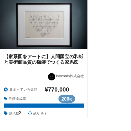
【家系図をアートに】人間国宝の和紙
と美術館品質の額装でつくる家系図
balconia株式会社
¥770,000
集まっている金額
200
目標達成率
%
2
購入数
残り 終了