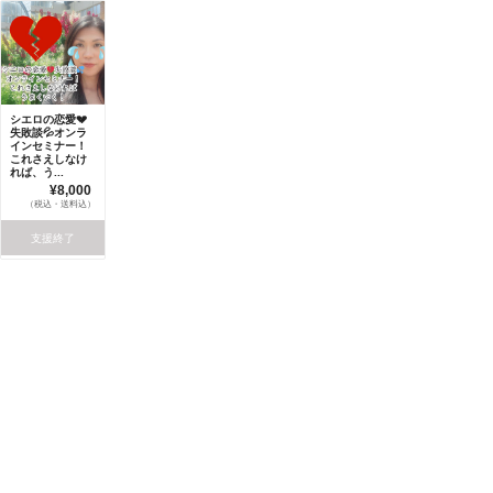
シエロの恋愛💔
失敗談💦オンラ
インセミナー！
これさえしなけ
れば、う...
¥8,000
（税込・送料込）
支援終了