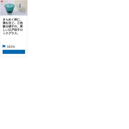
きらめく杯に、
酒を注ぐ。三色
被せ硝子の、美
しい江戸切子ロ
ックグラス。
101%