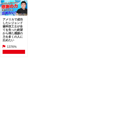
アメリカで成功
したレジェンド
歯科技工士が全
てを失った絶望
から得た感謝の
力を多くの人に
広めたい
1376%