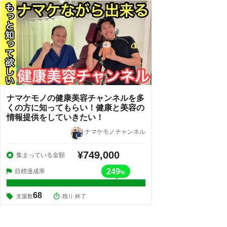
ナマケモノの健康美容チャンネルを多
くの方に知ってもらい！健康と美容の
情報提供をしていきたい！
ナマケモノチャンネル
¥749,000
集まっている金額
249
目標達成率
%
68
支援数
残り 終了