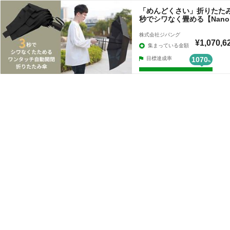
「めんどくさい」折りたた
秒でシワなく畳める【Nano Ea
株式会社ジパング
¥1,070,6
集まっている金額
目標達成率
1070
%