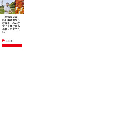
【目指せ全国
区】南総里見う
なぎを、みんな
で「千葉が誇る
名物」に育てた
い！
121%