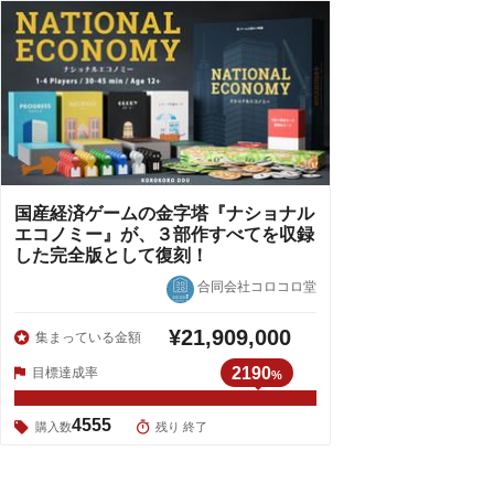
国産経済ゲームの金字塔『ナショナル
エコノミー』が、３部作すべてを収録
した完全版として復刻！
合同会社コロコロ堂
¥21,909,000
集まっている金額
2190
目標達成率
%
4555
購入数
残り 終了