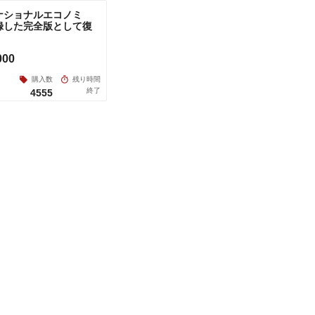
ナショナルエコノミ
録した完全版として復
000
購入数
残り時間
終了
4555