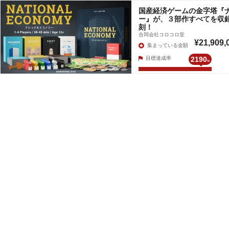
国産経済ゲームの金字塔『
ー』が、３部作すべてを収
刻！
合同会社コロコロ堂
¥21,909,
集まっている金額
目標達成率
2190
%