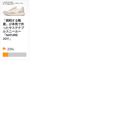
「挑戦する靴
屋」が本気で作
ったサステナブ
ルスニーカー
「NATURE
JOY」
23%