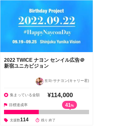
2022 TWICE ナヨン センイル広告＠
新宿ユニカビジョン
토와‐サナヨン(キャリー君)
¥114,000
集まっている金額
41
目標達成率
%
114
支援数
残り 終了