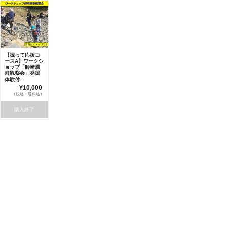
【掘って応援コ
ースA】ワークシ
ョップ「師崎層
群観察会」発掘
体験付...
¥10,000
（税込・送料込）
購入終了