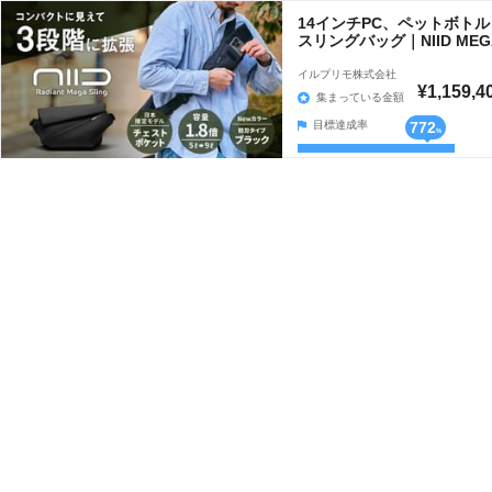
14インチPC、ペットボト
スリングバッグ｜NIID MEG
イルプリモ株式会社
¥1,159,4
集まっている金額
目標達成率
772
%