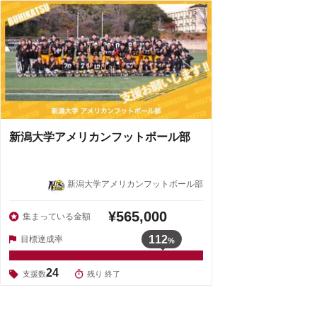
新潟大学アメリカンフットボール部
新潟大学アメリカンフットボール部
¥565,000
集まっている金額
112
目標達成率
%
24
支援数
残り 終了