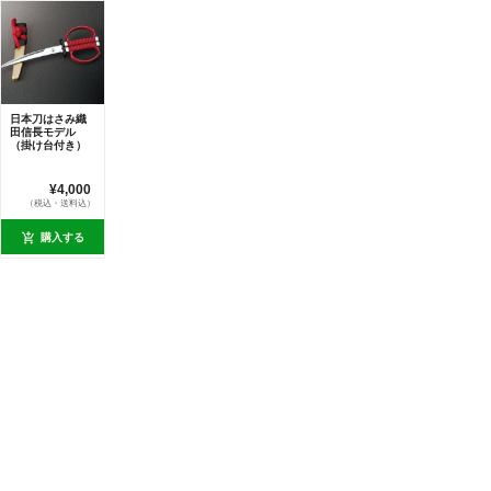
日本刀はさみ織
田信長モデル
（掛け台付き）
¥4,000
（税込・送料込）
購入する