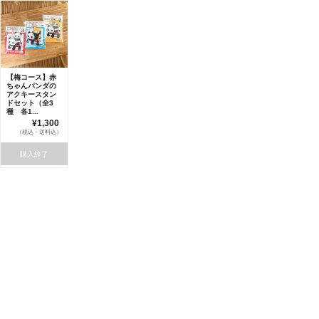
【梅コース】赤
ちゃんパンダの
アクキースタン
ドセット（全3
種 各1...
¥1,300
（税込・送料込）
購入終了