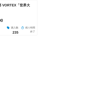
VORTEX「世界大
00
購入数
残り時間
終了
235