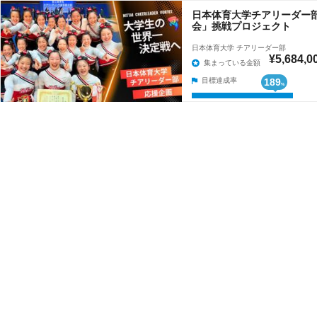
日本体育大学チアリーダー部 
会」挑戦プロジェクト
日本体育大学 チアリーダー部
¥5,684,0
集まっている金額
目標達成率
189
%