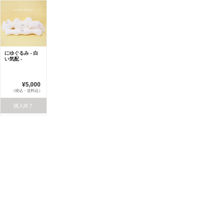
にゆぐるみ - 白
い気配 -
¥5,000
（税込・送料込）
購入終了