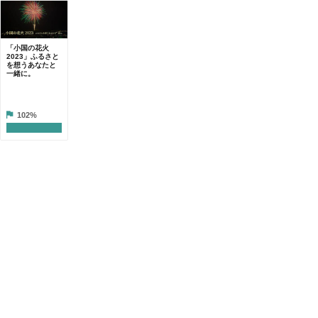
「小国の花火
2023」ふるさと
を想うあなたと
一緒に。
102%