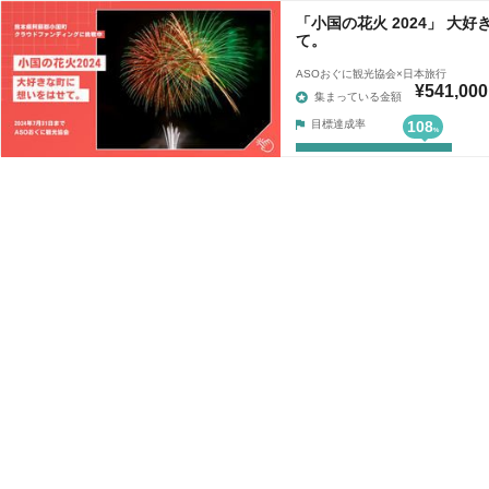
「小国の花火 2024」 大
て。
ASOおぐに観光協会×日本旅行
¥541,000
集まっている金額
目標達成率
108
%