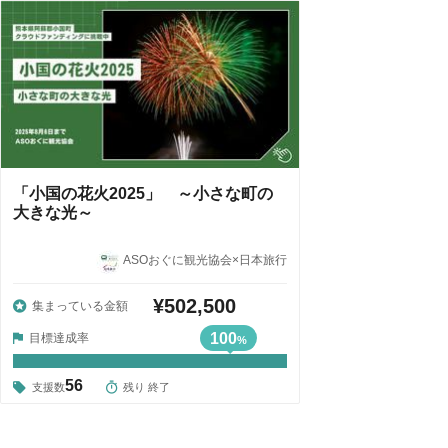
「小国の花火2025」 ～小さな町の
大きな光～
ASOおぐに観光協会×日本旅行
¥502,500
集まっている金額
100
目標達成率
%
56
支援数
残り 終了