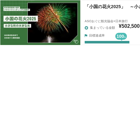
「小国の花火2025」 ～
ASOおぐに観光協会×日本旅行
¥502,500
集まっている金額
目標達成率
100
%