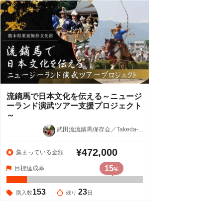
流鏑馬で日本文化を伝える～ニュージ
ーランド演武ツアー支援プロジェクト
～
武田流流鏑馬保存会／Takeda-...
¥472,000
集まっている金額
15
目標達成率
%
153
23
購入数
残り
日