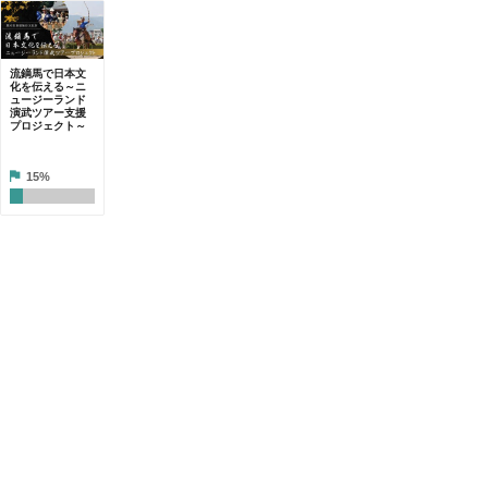
流鏑馬で日本文
化を伝える～ニ
ュージーランド
演武ツアー支援
プロジェクト～
15%