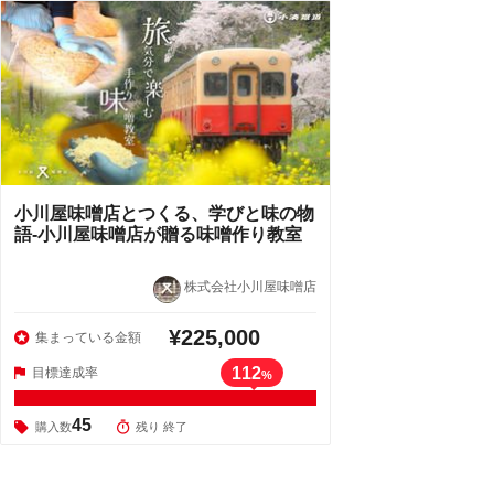
小川屋味噌店とつくる、学びと味の物
語‐小川屋味噌店が贈る味噌作り教室
株式会社小川屋味噌店
¥225,000
集まっている金額
112
目標達成率
%
45
購入数
残り 終了