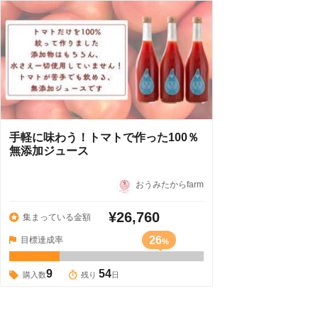
手軽に味わう！トマトで作った100％
無添加ジュース
おうみたからfarm
¥26,760
集まっている金額
26
目標達成率
%
9
54
購入数
残り
日