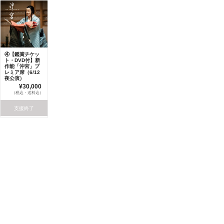
④【鑑賞チケッ
ト・DVD付】新
作能「沖宮」プ
レミア席（6/12
夜公演）
¥30,000
（税込・送料込）
支援終了