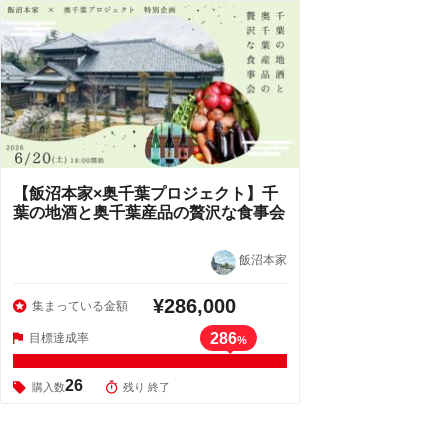
【飯沼本家×奥千葉プロジェクト】千
葉の地酒と奥千葉産品の贅沢な食事会
飯沼本家
¥286,000
集まっている金額
286
目標達成率
%
26
購入数
残り 終了