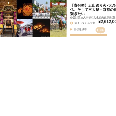
【寄付型】五山送り火･大念
仏、そして三大祭－京都の
繋ぎたい
公益財団法人京都市文化観光資源保護
¥2,612,0
集まっている金額
目標達成率
130
%