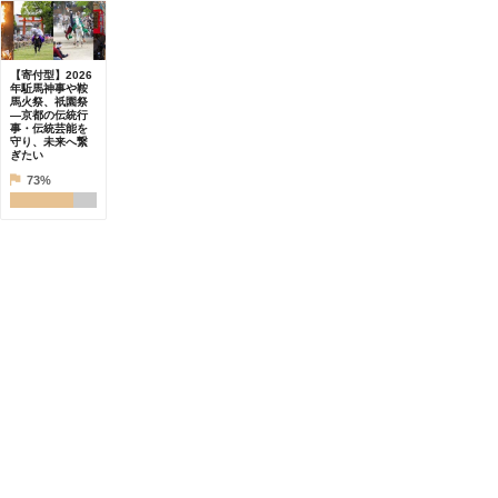
【寄付型】2026
年駈馬神事や鞍
馬火祭、祇園祭
―京都の伝統行
事・伝統芸能を
守り、未来へ繋
ぎたい
73%