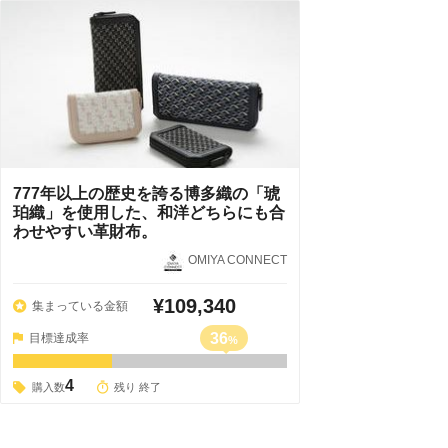
777年以上の歴史を誇る博多織の「琥
珀織」を使用した、和洋どちらにも合
わせやすい革財布。
OMIYA CONNECT
¥109,340
集まっている金額
36
目標達成率
%
4
購入数
残り 終了