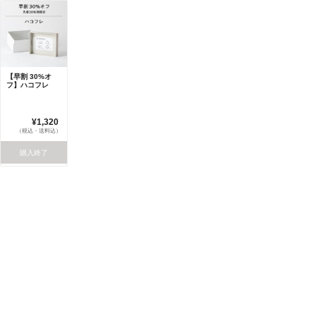
【早割 30%オ
フ】ハコフレ
¥1,320
（税込・送料込）
購入終了