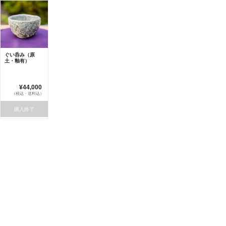
ぐい呑み（原
土・釉有）
¥44,000
（税込・送料込）
購入終了